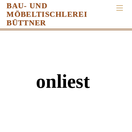
Skip
BAU- UND
Men
to
MÖBELTISCHLEREI
content
BÜTTNER
onliest