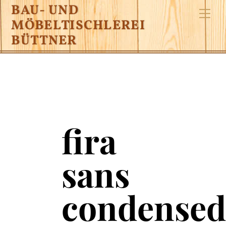
Skip
BAU- UND
Me
to
MÖBELTISCHLEREI
content
BÜTTNER
fira
sans
condense