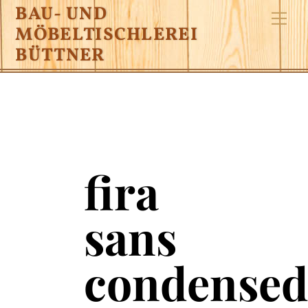
Skip
BAU- UND
Me
to
MÖBELTISCHLEREI
content
BÜTTNER
fira
sans
condense