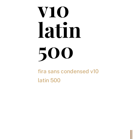
v10
latin
500
fira sans condensed v10
latin 500