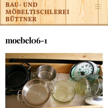
Skip
BAU- UND
Me
to
MÖBELTISCHLEREI
content
BÜTTNER
moebel06-1